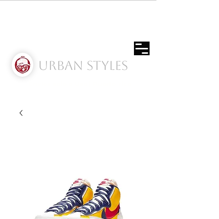
Urban Styles
Envíos solo a Usa | Puerto rico