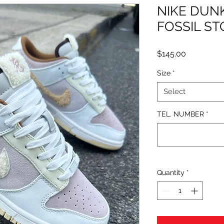
NIKE DUN
FOSSIL S
Price
$145.00
Size
*
Select
TEL. NUMBER
*
Quantity
*