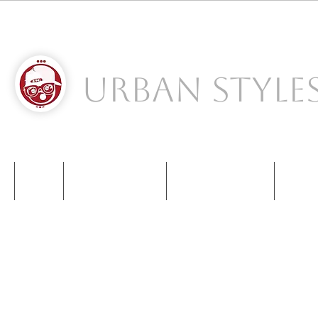
Urban Style
S
NIKE
NEW BALANCE
KIDS SNEAKERS
CONT