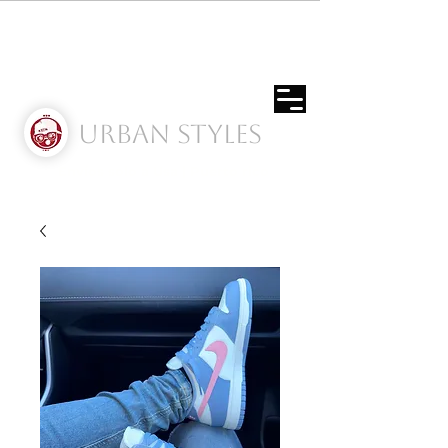
Urban Styles
Envíos solo a Usa | Puerto rico