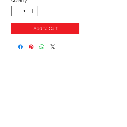
Quantity
*
Add to Cart
OFERTAS Y DESCUENTOS?
URBAN STYLES