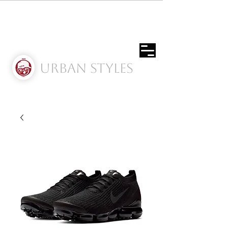
Urban Styles
Envíos solo a Usa | Puerto rico