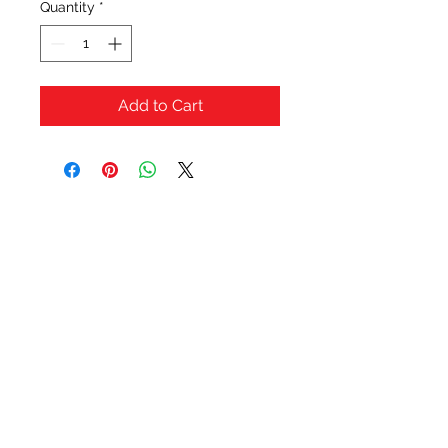
Quantity
*
Add to Cart
OFERTAS Y DESCUENTOS?
URBAN STYLES