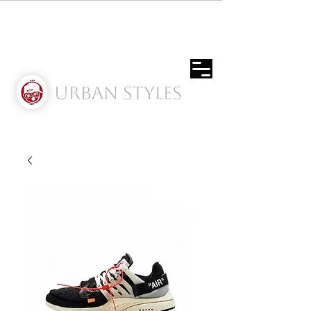
Urban Styles
Envíos solo a Usa | Puerto rico