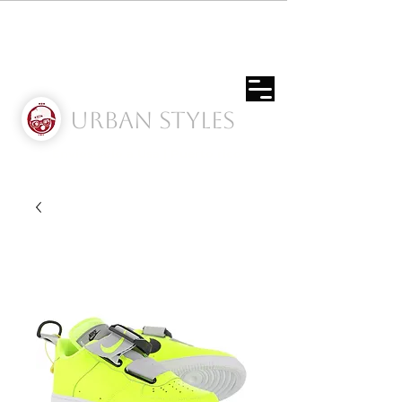
Urban Styles
Envíos solo a Usa | Puerto rico