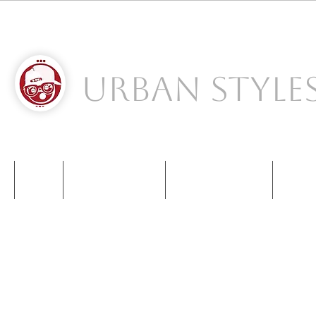
Urban Style
S
NIKE
NEW BALANCE
KIDS SNEAKERS
CONT