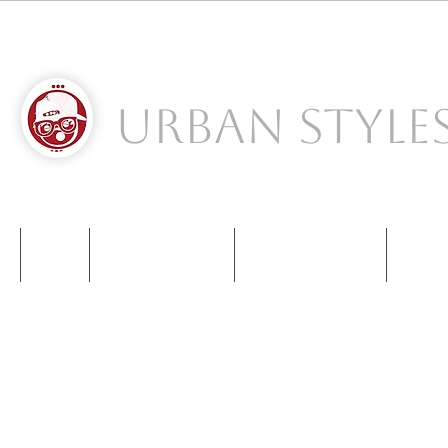
Urban Style
S
NIKE
NEW BALANCE
KIDS SNEAKERS
CONT