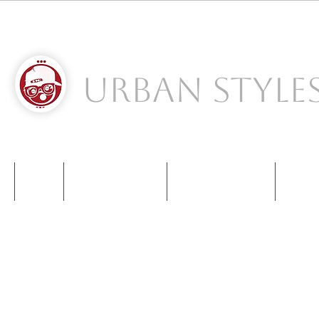
Urban Style
S
NIKE
NEW BALANCE
KIDS SNEAKERS
CONT