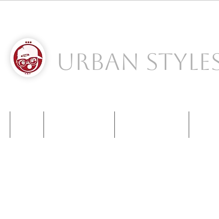
Urban Style
S
NIKE
NEW BALANCE
KIDS SNEAKERS
CONT