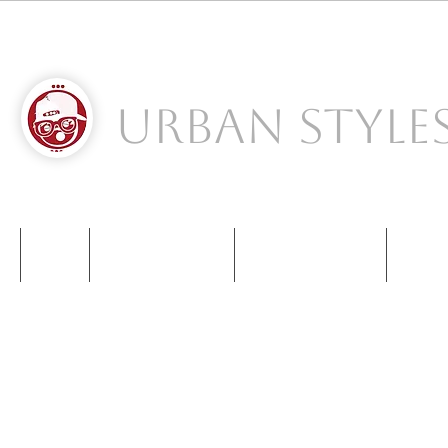
Urban Style
S
NIKE
NEW BALANCE
KIDS SNEAKERS
CONT