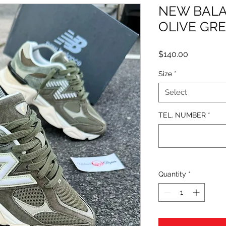
NEW BALA
OLIVE GR
Price
$140.00
Size
*
Select
TEL. NUMBER
*
Quantity
*