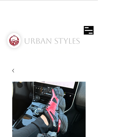
Urban Styles
Envíos solo a Usa | Puerto rico