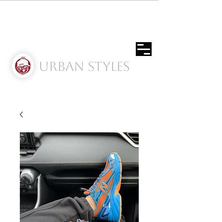
Urban Styles
Envíos solo a Usa | Puerto rico