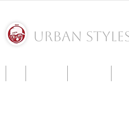
Urban Style
S
NIKE
NEW BALANCE
KIDS SNEAKERS
CONT