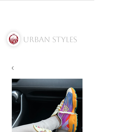
Urban Styles
Envíos solo a Usa | Puerto rico