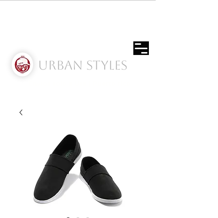
Urban Styles
Envíos solo a Usa | Puerto rico