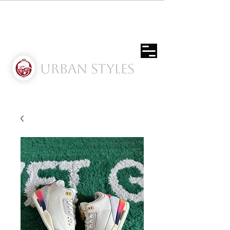
Urban Styles
Envíos solo a Usa | Puerto rico