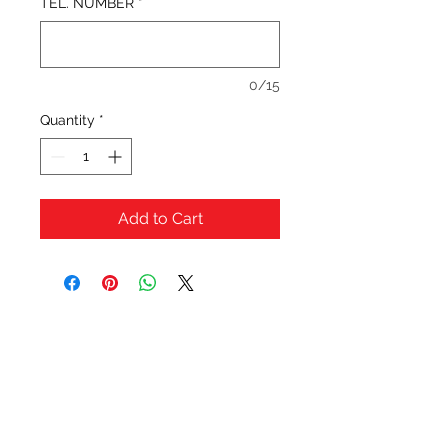
TEL. NUMBER
*
0/15
Quantity
*
Add to Cart
OFERTAS Y DESCUENTOS?
URBAN STYLES