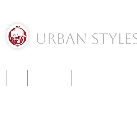
Urban Style
S
NIKE
NEW BALANCE
KIDS SNEAKERS
CONT