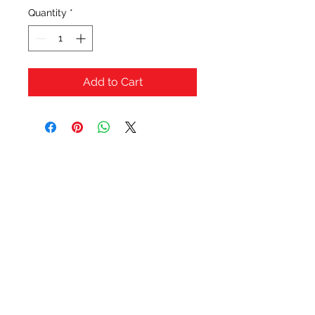
Quantity
*
Add to Cart
OFERTAS Y DESCUENTOS?
URBAN STYLES