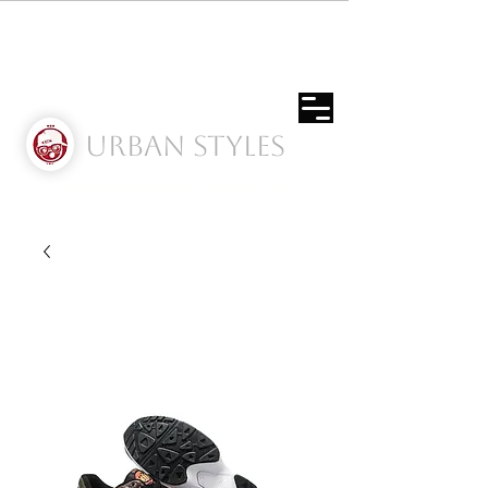
Urban Styles
Envíos solo a Usa | Puerto rico