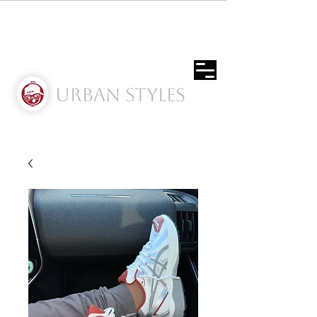
Urban Styles
Envíos solo a Usa | Puerto rico