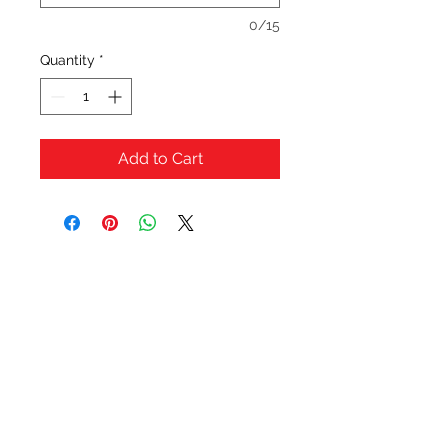
0/15
Quantity
*
Add to Cart
OFERTAS Y DESCUENTOS?
URBAN STYLES